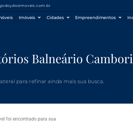
godoydosimoveis.com.br
móveis
Imóveis
Cidades
Empreendimentos
In
órios Balneário Cambor
 lateral para refinar ainda mais sua busca.
l foi encontrado para sua