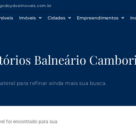
godoydosimoveis.com.br
móveis
Imóveis
Cidades
Empreendimentos
In
órios Balneário Cambor
 lateral para refinar ainda mais sua busca.
l foi encontrado para sua