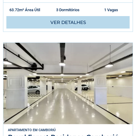
63.72m² Área Útil
3 Dormitórios
1 Vagas
VER DETALHES
APARTAMENTO
EM
CAMBORIÚ