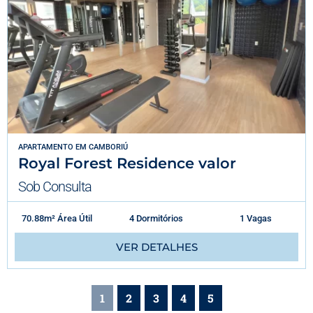
APARTAMENTO
EM
CAMBORIÚ
Royal Forest Residence valor
Sob Consulta
70.88m² Área Útil
4 Dormitórios
1 Vagas
VER DETALHES
1
2
3
4
5