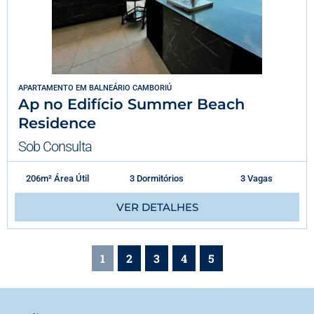
APARTAMENTO
EM
BALNEÁRIO CAMBORIÚ
Ap no Edifício Summer Beach
Residence
Sob Consulta
206m² Área Útil
3 Dormitórios
3 Vagas
VER DETALHES
1
2
3
4
5