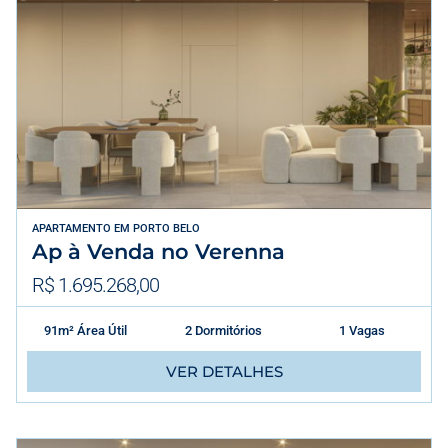
APARTAMENTO
EM
PORTO BELO
Ap à Venda no Verenna
R$ 1.695.268,00
91m² Área Útil
2 Dormitórios
1 Vagas
VER DETALHES