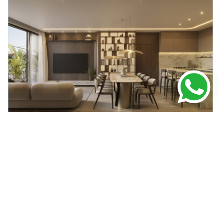
APARTAMENTO
EM
PORTO BELO
Verenna Ap à Venda Porto Belo
R$ 1.947.445,00
104m² Área Útil
2 Dormitórios
1 Vagas
VER DETALHES