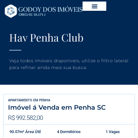
Hav Penha Club
Veja todos imóveis disponíveis, utilize o filtro lateral
para refinar ainda mais sua busca.
APARTAMENTO
EM
PENHA
Imóvel á Venda em Penha SC
R$ 992.582,00
90.07m² Área Útil
4 Dormitórios
1 Vagas