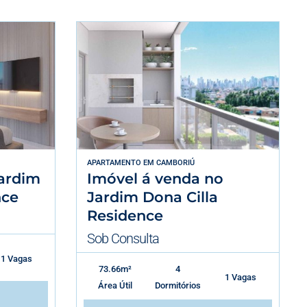
APARTAMENTO
EM
CAMBORIÚ
ardim
Imóvel á venda no
nce
Jardim Dona Cilla
Residence
Sob Consulta
1 Vagas
73.66m²
4
1 Vagas
Área Útil
Dormitórios