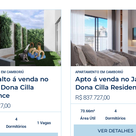
EM
CAMBORIÚ
APARTAMENTO
EM
CAMBORIÚ
alto á venda no
Apto á venda no J
Dona Cilla
Dona Cilla Reside
nce
R$ 837.727,00
7,00
73.66m²
4
Área Útil
Dormitórios
4
1 Vagas
Dormitórios
VER DETALHES