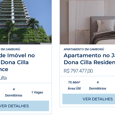
EM
CAMBORIÚ
APARTAMENTO
EM
CAMBORIÚ
de Imóvel no
Apartamento no J
Dona Cilla
Dona Cilla Reside
nce
R$ 797.477,00
lta
73.66m²
4
Área Útil
Dormitórios
4
1 Vagas
Dormitórios
VER DETALHES
VER DETALHES