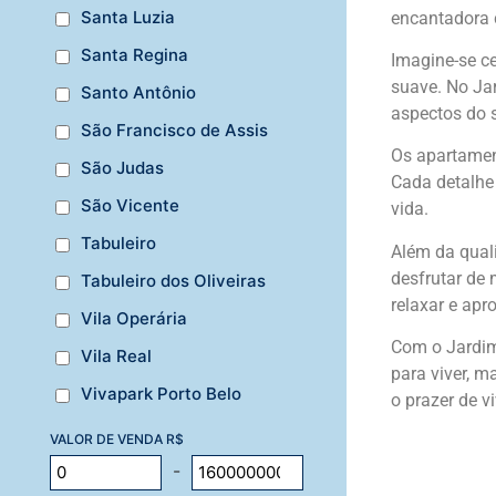
Santa Luzia
encantadora c
Santa Regina
Imagine-se c
suave. No Jar
Santo Antônio
aspectos do s
São Francisco de Assis
Os apartamen
São Judas
Cada detalhe 
São Vicente
vida.
Tabuleiro
Além da qual
desfrutar de 
Tabuleiro dos Oliveiras
relaxar e apr
Vila Operária
Com o Jardim 
Vila Real
para viver, m
Vivapark Porto Belo
o prazer de v
VALOR DE VENDA R$
-