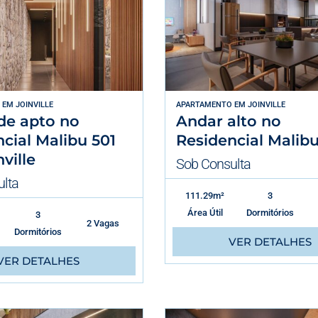
EM
JOINVILLE
APARTAMENTO
EM
JOINVILLE
de apto no
Andar alto no
cial Malibu 501
Residencial Malibu
ville
Sob Consulta
lta
111.29m²
3
Área Útil
Dormitórios
3
2 Vagas
Dormitórios
VER DETALHES
VER DETALHES