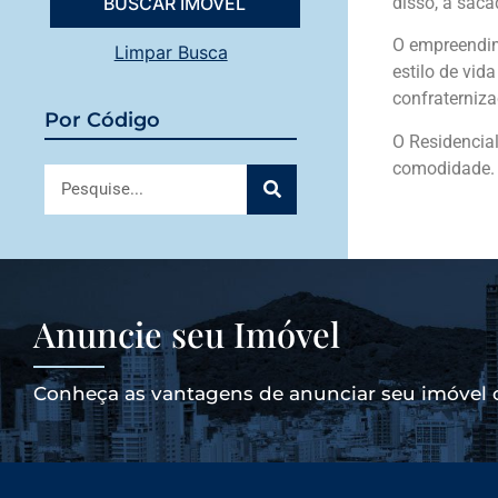
disso, a sac
O empreendim
Limpar Busca
estilo de vid
confraterniza
Por Código
O Residencial
comodidade.
Anuncie seu Imóvel
Conheça as vantagens de anunciar seu imóvel 