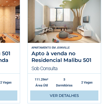
APARTAMENTO
EM
JOINVILLE
 501
Apto à venda no
nda
Residencial Malibu 501
Sob Consulta
111.29m²
3
2 Vagas
2 Vagas
Área Útil
Dormitórios
VER DETALHES