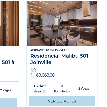
APARTAMENTO
EM
JOINVILLE
Residencial Malibu 501
 501 à
Joinville
R$
1.163.068,00
112.62m²
3
2 Vagas
2 Vagas
Área Útil
Dormitórios
VER DETALHES