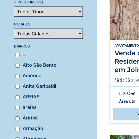
TIPO DO IMÓVEL
CIDADES
BAIRROS
APARTAMENTO
Venda 
...
Residen
Alto São Bento
em Join
América
Sob Consu
Anita Garibaldi
112.62m²
AREIAS
Área Útil
areias
Ariribá
Armação
Atiradores