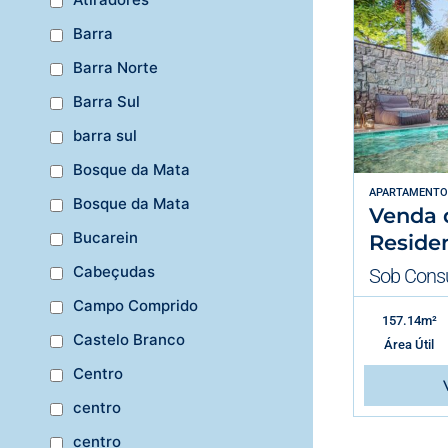
Barra
Barra Norte
Barra Sul
barra sul
Bosque da Mata
APARTAMENTO
Bosque da Mata
Venda 
Bucarein
Residen
Cabeçudas
Sob Consu
Campo Comprido
157.14m²
Castelo Branco
Área Útil
Centro
centro
centro