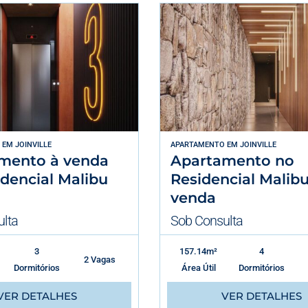
EM
JOINVILLE
APARTAMENTO
EM
JOINVILLE
mento à venda
Apartamento no
dencial Malibu
Residencial Malibu
venda
lta
Sob Consulta
3
157.14m²
4
2 Vagas
Dormitórios
Área Útil
Dormitórios
VER DETALHES
VER DETALHES