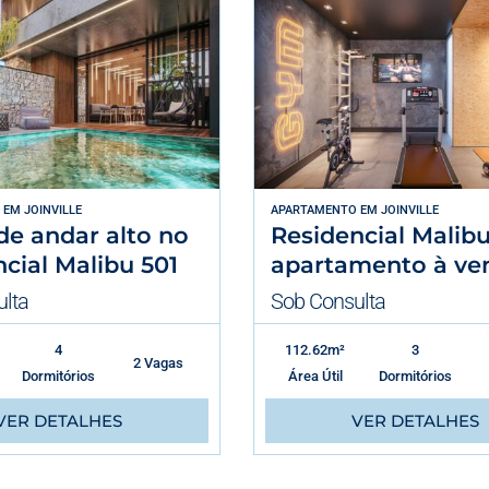
EM
JOINVILLE
APARTAMENTO
EM
JOINVILLE
de andar alto no
Residencial Malibu
cial Malibu 501
apartamento à ve
lta
Sob Consulta
4
112.62m²
3
2 Vagas
Dormitórios
Área Útil
Dormitórios
VER DETALHES
VER DETALHES