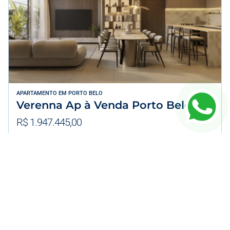
APARTAMENTO
EM
PORTO BELO
Verenna Ap à Venda Porto Belo
R$ 1.947.445,00
104m² Área Útil
2 Dormitórios
1 Vagas
VER DETALHES