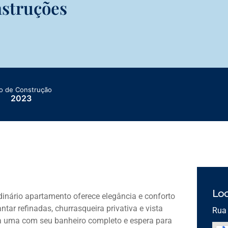
struções
o de Construção
2023
Loc
inário apartamento oferece elegância e conforto
tar refinadas, churrasqueira privativa e vista
Rua 
ada uma com seu banheiro completo e espera para