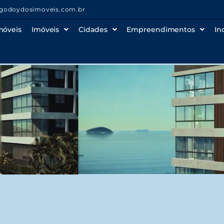
godoydosimoveis.com.br
móveis
Imóveis
Cidades
Empreendimentos
In