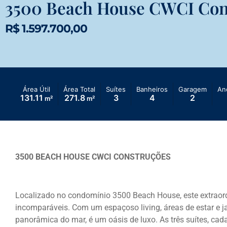
3500 Beach House CWCI Con
R$ 1.597.700,00
Área Útil
Área Total
Suítes
Banheiros
Garagem
An
131.11
271.8
3
4
2
m²
m²
3500 BEACH HOUSE CWCI CONSTRUÇÕES
Localizado no condomínio 3500 Beach House, este extraord
incomparáveis. Com um espaçoso living, áreas de estar e jan
panorâmica do mar, é um oásis de luxo. As três suítes, c