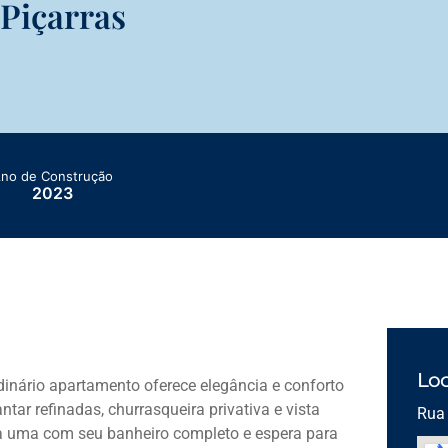
Piçarras
no de Construção
2023
Loc
inário apartamento oferece elegância e conforto
tar refinadas, churrasqueira privativa e vista
Rua 
ada uma com seu banheiro completo e espera para