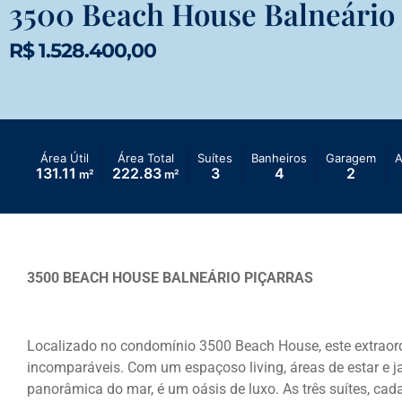
3500 Beach House Balneário 
R$ 1.528.400,00
Área Útil
Área Total
Suítes
Banheiros
Garagem
A
131.11
222.83
3
4
2
m²
m²
3500 BEACH HOUSE BALNEÁRIO PIÇARRAS
Localizado no condomínio 3500 Beach House, este extraord
incomparáveis. Com um espaçoso living, áreas de estar e jan
panorâmica do mar, é um oásis de luxo. As três suítes, c