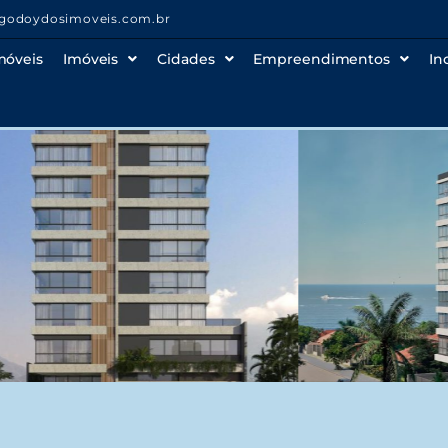
godoydosimoveis.com.br
móveis
Imóveis
Cidades
Empreendimentos
In