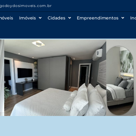
godoydosimoveis.com.br
móveis
Imóveis
Cidades
Empreendimentos
In