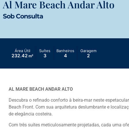
Al Mare Beach Andar Alto
Sob Consulta
Área Útil
Suítes
Banheiros
Garagem
232.42
3
4
2
m²
AL MARE BEACH ANDAR ALTO
Descubra o refinado conforto à beira-mar neste espetacula
Beach Front. Com sua arquitetura deslumbrante e localização
de elegância costeira.
Com três suítes meticulosamente projetadas, cada uma ofer