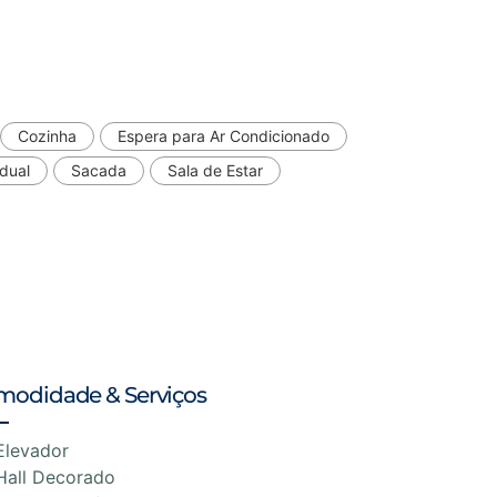
Cozinha
Espera para Ar Condicionado
dual
Sacada
Sala de Estar
modidade & Serviços
Elevador
Hall Decorado