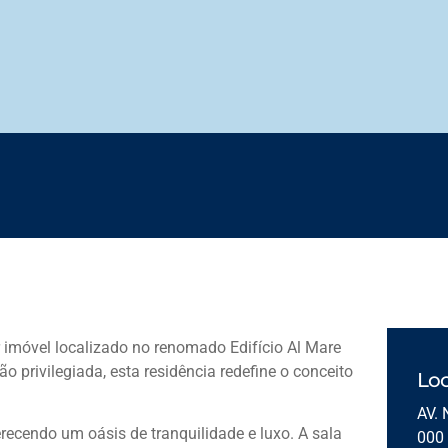
r imóvel localizado no renomado Edifício Al Mare
 privilegiada, esta residência redefine o conceito
Loc
AV. 
ecendo um oásis de tranquilidade e luxo. A sala
000