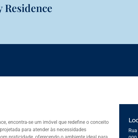
ty Residence
Loc
ce, encontra-se um imóvel que redefine o conceito
projetada para atender às necessidades
Rua 
om praticidade, oferecendo o ambiente ideal para
000