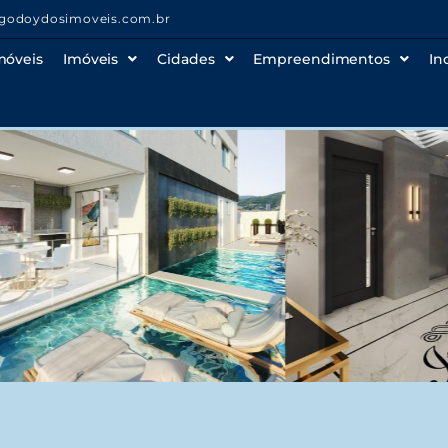
godoydosimoveis.com.br
móveis
Imóveis
Cidades
Empreendimentos
In