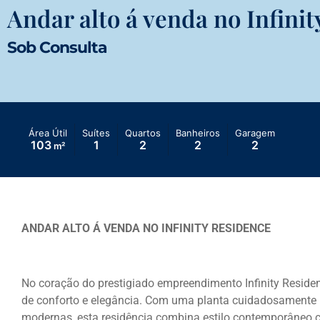
Andar alto á venda no Infini
Sob Consulta
Área Útil
Suítes
Quartos
Banheiros
Garagem
103
1
2
2
2
m²
ANDAR ALTO Á VENDA NO INFINITY RESIDENCE
No coração do prestigiado empreendimento Infinity Residen
de conforto e elegância. Com uma planta cuidadosamente 
modernas, esta residência combina estilo contemporâneo c