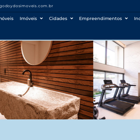
godoydosimoveis.com.br
móveis
Imóveis
Cidades
Empreendimentos
In