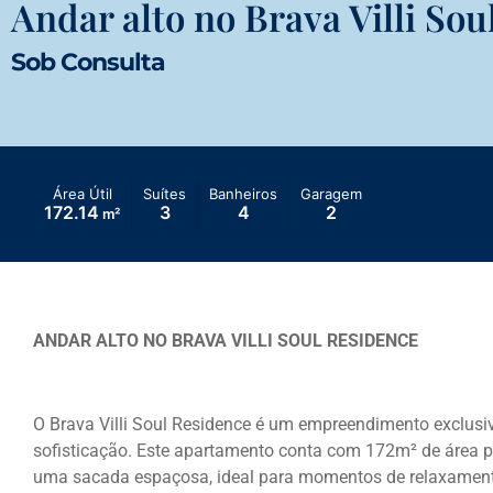
Andar alto no Brava Villi So
Sob Consulta
Área Útil
Suítes
Banheiros
Garagem
172.14
3
4
2
m²
ANDAR ALTO NO BRAVA VILLI SOUL RESIDENCE
O Brava Villi Soul Residence é um empreendimento exclusiv
sofisticação. Este apartamento conta com 172m² de área pr
uma sacada espaçosa, ideal para momentos de relaxament