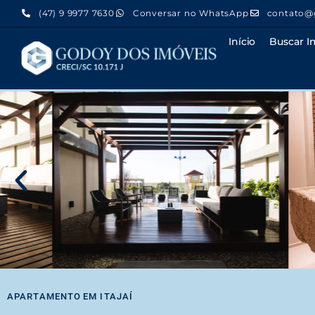
(47) 9 9977 7630
Conversar no WhatsApp
contato@
Início
Buscar I
APARTAMENTO
EM
ITAJAÍ