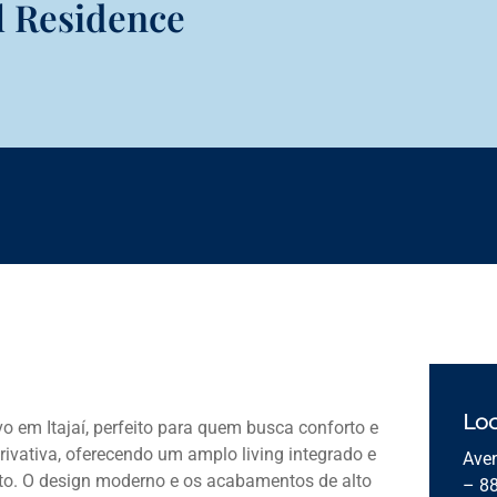
ul Residence
Loc
o em Itajaí, perfeito para quem busca conforto e
ivativa, oferecendo um amplo living integrado e
Aven
o. O design moderno e os acabamentos de alto
– 8