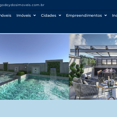
godoydosimoveis.com.br
móveis
Imóveis
Cidades
Empreendimentos
In