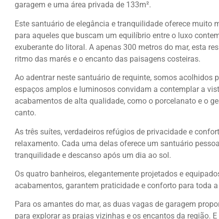
garagem e uma área privada de 133m².
Este santuário de elegância e tranquilidade oferece muito
para aqueles que buscam um equilíbrio entre o luxo cont
exuberante do litoral. A apenas 300 metros do mar, esta r
ritmo das marés e o encanto das paisagens costeiras.
Ao adentrar neste santuário de requinte, somos acolhidos 
espaços amplos e luminosos convidam a contemplar a vis
acabamentos de alta qualidade, como o porcelanato e o ge
canto.
As três suítes, verdadeiros refúgios de privacidade e conf
relaxamento. Cada uma delas oferece um santuário pessoa
tranquilidade e descanso após um dia ao sol.
Os quatro banheiros, elegantemente projetados e equipad
acabamentos, garantem praticidade e conforto para toda a 
Para os amantes do mar, as duas vagas de garagem propor
para explorar as praias vizinhas e os encantos da região. E