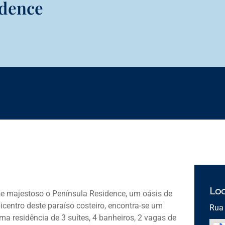
idence
Loc
se majestoso o Península Residence, um oásis de
icentro deste paraíso costeiro, encontra-se um
Rua 
uma residência de 3 suítes, 4 banheiros, 2 vagas de