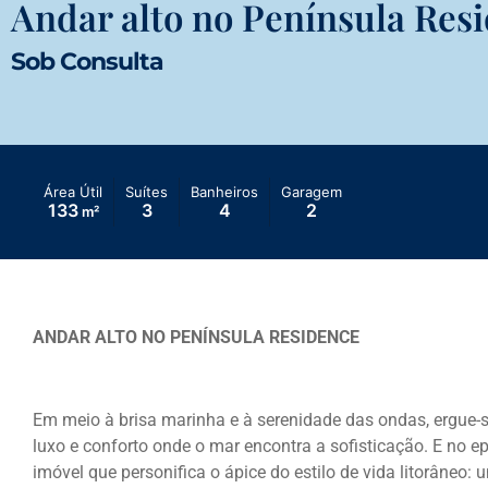
Andar alto no Península Res
Sob Consulta
Área Útil
Suítes
Banheiros
Garagem
133
3
4
2
m²
ANDAR ALTO NO PENÍNSULA RESIDENCE
Em meio à brisa marinha e à serenidade das ondas, ergue-
luxo e conforto onde o mar encontra a sofisticação. E no ep
imóvel que personifica o ápice do estilo de vida litorâneo: 