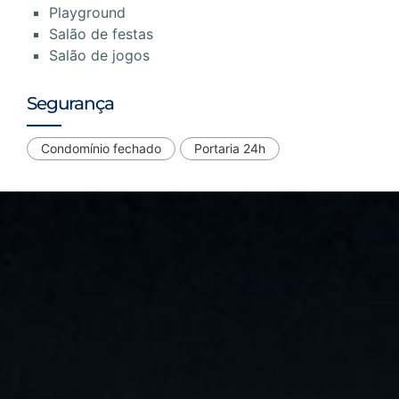
Playground
Salão de festas
Salão de jogos
Segurança
Condomínio fechado
Portaria 24h