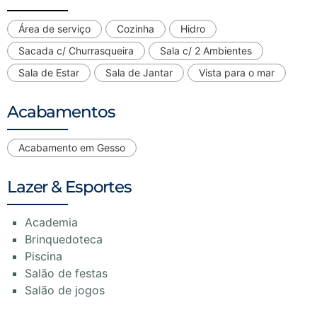
Área de serviço
Cozinha
Hidro
Sacada c/ Churrasqueira
Sala c/ 2 Ambientes
Sala de Estar
Sala de Jantar
Vista para o mar
Acabamentos
Acabamento em Gesso
Lazer & Esportes
Academia
Brinquedoteca
Piscina
Salão de festas
Salão de jogos