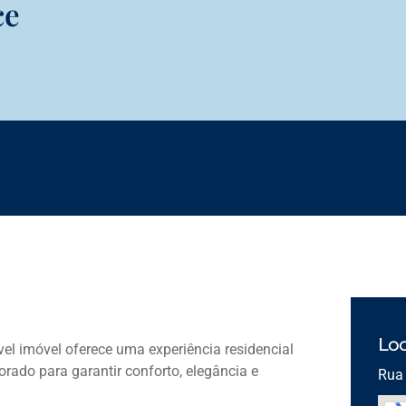
ce
Loc
el imóvel oferece uma experiência residencial
rado para garantir conforto, elegância e
Rua 