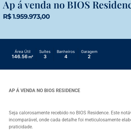
Ap á venda no BIOS Residen
R$ 1.959.973,00
Área Útil
Suítes
Banheiros
Garagem
146.56
3
4
2
m²
AP Á VENDA NO BIOS RESIDENCE
Seja calorosamente recebido no BIOS Residence. Este notáv
incomparável, onde cada detalhe foi meticulosamente elabo
praticidade.