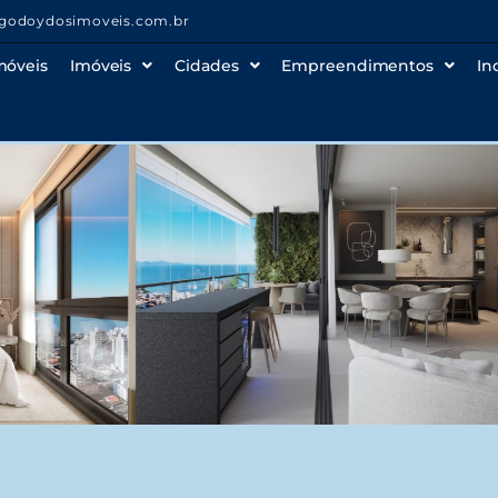
godoydosimoveis.com.br
móveis
Imóveis
Cidades
Empreendimentos
In