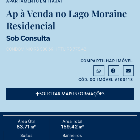
APARTAMENTO
EM
ITAJAÍ
Ap à Venda no Lago Moraine
Residencial
Sob Consulta
CONDOMÍNIO R$ 580,69
| IPTU R$ 775,42
COMPARTILHAR IMÓVEL
CÓD. DO IMÓVEL #103418
SOLICITAR MAIS INFORMAÇÕES
Área Útil
Área Total
83.71
159.42
m²
m²
Suítes
Banheiros