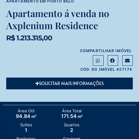
APARTAMENTO
EM
PORTO BELO
Apartamento á venda no
Axplenium Residence
R$ 1.213.315,00
COMPARTILHAR IMÓVEL
CÓD. DO IMÓVEL #27174
SOLICITAR MAIS INFORMAÇÕES
Área Útil
Área Total
94.84
171.54
m²
m²
Suítes
Quartos
1
2
Banheiros
Garagem