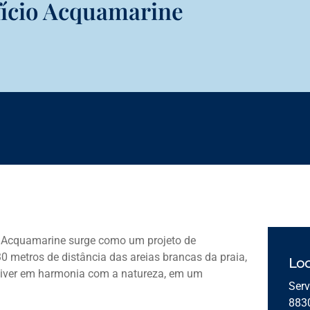
fício Acquamarine
 o Acquamarine surge como um projeto de
 metros de distância das areias brancas da praia,
Loc
viver em harmonia com a natureza, em um
Serv
883