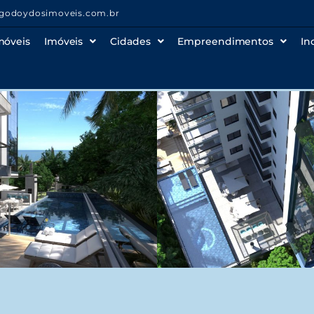
godoydosimoveis.com.br
móveis
Imóveis
Cidades
Empreendimentos
In