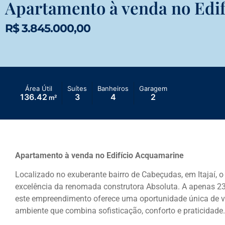
Apartamento à venda no Edi
R$ 3.845.000,00
Área Útil
Suítes
Banheiros
Garagem
136.42
3
4
2
m²
Apartamento à venda no Edifício Acquamarine
Localizado no exuberante bairro de Cabeçudas, em Itajaí,
excelência da renomada construtora Absoluta. A apenas 230
este empreendimento oferece uma oportunidade única de 
ambiente que combina sofisticação, conforto e praticidade.