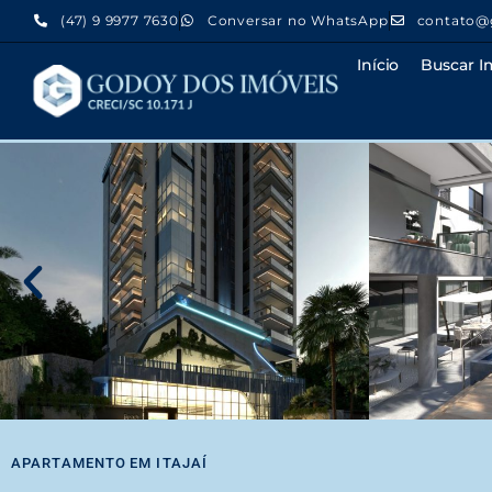
(47) 9 9977 7630
Conversar no WhatsApp
contato@
Início
Buscar I
APARTAMENTO
EM
ITAJAÍ