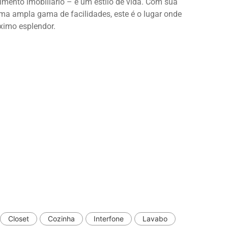
ento imobiliário – é um estilo de vida. Com sua
ma ampla gama de facilidades, este é o lugar onde
ximo esplendor.
Closet
Cozinha
Interfone
Lavabo