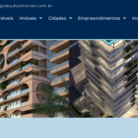
godoydosimoveis.com.br
móveis
Imóveis
Cidades
Empreendimentos
In