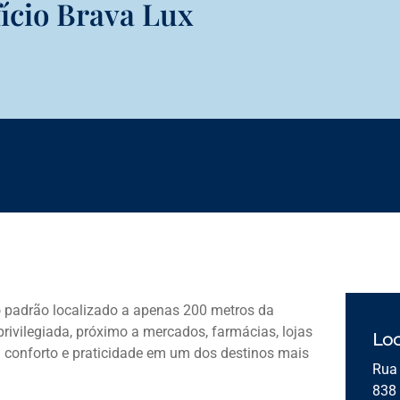
ício Brava Lux
 padrão localizado a apenas 200 metros da
rivilegiada, próximo a mercados, farmácias, lojas
Loc
m conforto e praticidade em um dos destinos mais
Rua 
838