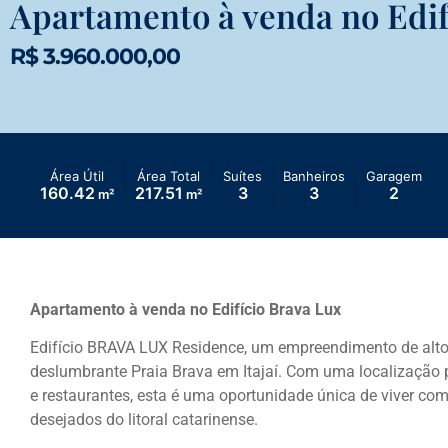
Apartamento à venda no Edif
R$ 3.960.000,00
Área Útil
Área Total
Suítes
Banheiros
Garagem
160.42
217.51
3
3
2
m²
m²
Apartamento à venda no Edifício Brava Lux
Edifício BRAVA LUX Residence, um empreendimento de alto
deslumbrante Praia Brava em Itajaí. Com uma localização p
e restaurantes, esta é uma oportunidade única de viver co
desejados do litoral catarinense.