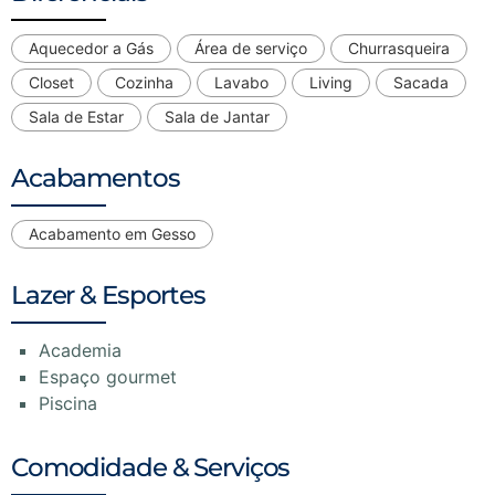
Aquecedor a Gás
Área de serviço
Churrasqueira
Closet
Cozinha
Lavabo
Living
Sacada
Sala de Estar
Sala de Jantar
Acabamentos
Acabamento em Gesso
Lazer & Esportes
Academia
Espaço gourmet
Piscina
Comodidade & Serviços