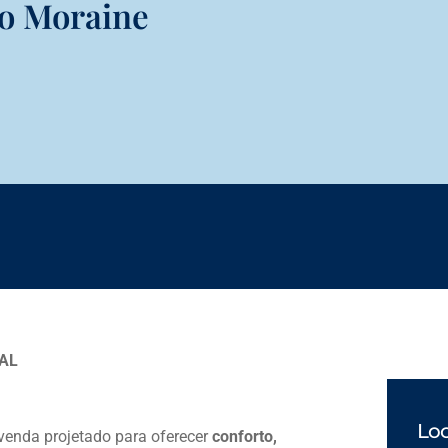
o Moraine
AL
Loc
enda projetado para oferecer
conforto,