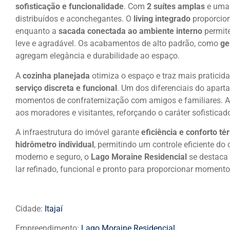
sofisticação e funcionalidade
. Com
2 suítes amplas
e uma 
distribuídos e aconchegantes. O
living integrado
proporcion
enquanto a
sacada conectada ao ambiente interno
permite
leve e agradável. Os acabamentos de alto padrão, como
ge
agregam elegância e durabilidade ao espaço.
A
cozinha planejada
otimiza o espaço e traz mais pratici
serviço discreta e funcional
. Um dos diferenciais do apar
momentos de confraternização com amigos e familiares. A
aos moradores e visitantes, reforçando o caráter sofistica
A infraestrutura do imóvel garante
eficiência e conforto té
hidrômetro individual
, permitindo um controle eficiente 
moderno e seguro, o
Lago Moraine Residencial
se destaca
lar refinado, funcional e pronto para proporcionar momento
Cidade:
Itajaí
Empreendimento:
Lago Moraine Residencial