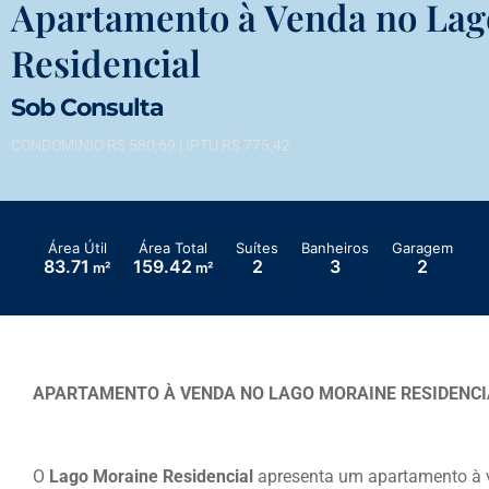
Apartamento à Venda no Lag
Residencial
Sob Consulta
CONDOMÍNIO R$ 580,69
| IPTU R$ 775,42
Área Útil
Área Total
Suítes
Banheiros
Garagem
83.71
159.42
2
3
2
m²
m²
APARTAMENTO À VENDA NO LAGO MORAINE RESIDENCI
O
Lago Moraine Residencial
apresenta um apartamento à v