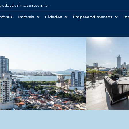
godoydosimoveis.com.br
móveis
Imóveis
Cidades
Empreendimentos
In