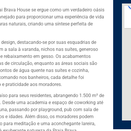
tai Brava House se ergue como um verdadeiro oásis
nejado para proporcionar uma experiência de vida
as naturais, criando uma síntese perfeita de
 design, destacando-se por suas esquadrias de
m a sala à varanda, nichos nas suítes, generoso
al e rebaixamento em gesso. Os acabamentos
as de circulação, enquanto as áreas sociais são
ontos de água quente nas suítes e cozinha,
ocomando nos banheiros, cada detalhe foi
 e praticidade aos moradores.
aíso para seus residentes, abrangendo 1.500 m² de
. Desde uma academia e espaço de coworking até
auna, passando por playground, pub com sala de
tos e idades. Além disso, os moradores podem
aço para meditação e uma aconchegante lareira,
 exuberante natureza da Praia Brava.