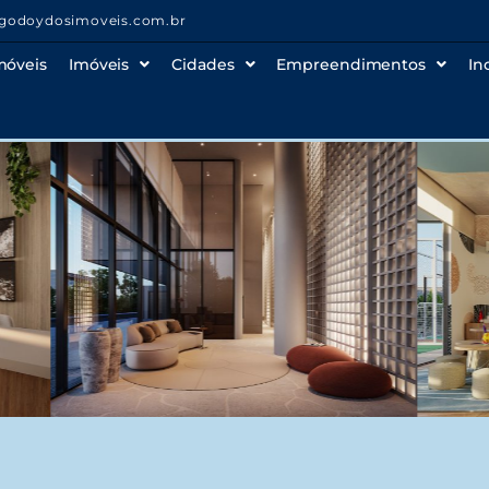
godoydosimoveis.com.br
móveis
Imóveis
Cidades
Empreendimentos
In