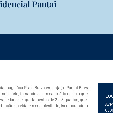
dencial Pantai
da magnífica Praia Brava em Itajaí, o Pantai Brava
mobiliário, tornando-se um santuário de luxo que
Loc
ariedade de apartamentos de 2 e 3 quartos, que
Aven
ebração da vida em sua plenitude, incorporando o
883