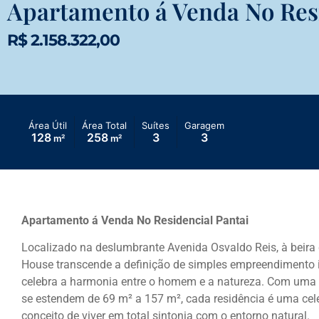
Apartamento á Venda No Resi
R$ 2.158.322,00
Área Útil
Área Total
Suítes
Garagem
128
258
3
3
m²
m²
Apartamento á Venda No Residencial Pantai
Localizado na deslumbrante Avenida Osvaldo Reis, à beira 
House transcende a definição de simples empreendimento i
celebra a harmonia entre o homem e a natureza. Com uma v
se estendem de 69 m² a 157 m², cada residência é uma cel
conceito de viver em total sintonia com o entorno natural.