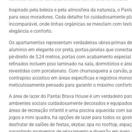
Inspirado pela beleza e pela atmosfera da natureza, o Pan
para seus moradores. Cada detalhe foi cuidadosamente pla
incomparável, onde linhas orgânicas se mesclam com textur
elegância e conforto.
Os apartamentos representam verdadeiras obras-primas de
alumínio em elegante cor preta, portas-janelas que conecta
pé-direito de 3,24 metros, portas com acabamento especi
refinados incluem piso laminado na sala, dormitórios e áre
revestidas com porcelanato. Com churrasqueira a carvão, p
contrapiso acústico em áreas específicas e registros mon
meticulosamente pensado para garantir o máximo conforto
A área de lazer do Pantai Brava House é um verdadeiro par
ambientes sociais cuidadosamente decorados e equipados
áreas de recreação infantil e uma piscina aquecida com s
jogos e mini quadra, há opções de lazer para todos os gos
desfrutar de salões de festas, skybar, spa no rooftop, esp
garantindo momentos de relaxamento e diversão em meio à