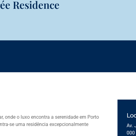
rée Residence
Loc
ar, onde o luxo encontra a serenidade em Porto
ntra-se uma residência excepcionalmente
Av. 
.
000