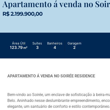
Apartamento á venda no Soi
R$ 2.199.900,00
Área Útil
Suítes
Banheiros
Garagem
123.79
3
4
2
m²
APARTAMENTO Á VENDA NO SOIRÉE RESIDENCE
Bem-vindo ao Soirée, um enclave de sofisticação à beira-m
Belo. Aninhado nesse deslumbrante empreendimento, enco
elegante, um santuário de conforto e estilo contemporâneo