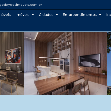
godoydosimoveis.com.br
móveis
Imóveis
Cidades
Empreendimentos
In