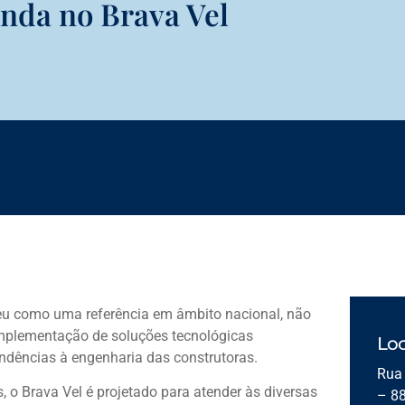
nda no Brava Vel
ceu como uma referência em âmbito nacional, não
mplementação de soluções tecnológicas
Loc
endências à engenharia das construtoras.
Rua 
o Brava Vel é projetado para atender às diversas
– 8