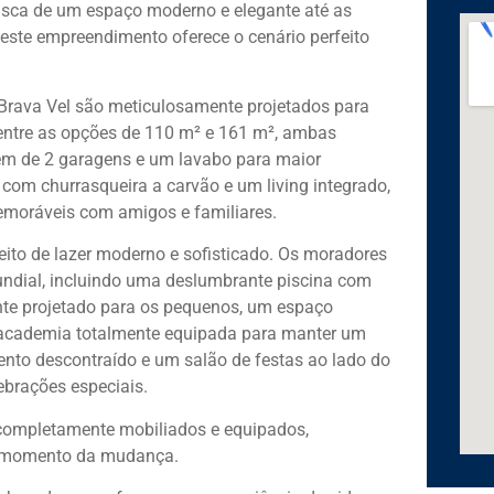
usca de um espaço moderno e elegante até as
 este empreendimento oferece o cenário perfeito
Brava Vel são meticulosamente projetados para
 entre as opções de 110 m² e 161 m², ambas
além de 2 garagens e um lavabo para maior
m churrasqueira a carvão e um living integrado,
moráveis com amigos e familiares.
eito de lazer moderno e sofisticado. Os moradores
ndial, incluindo uma deslumbrante piscina com
nte projetado para os pequenos, um espaço
academia totalmente equipada para manter um
ento descontraído e um salão de festas ao lado do
ebrações especiais.
 completamente mobiliados e equipados,
o momento da mudança.