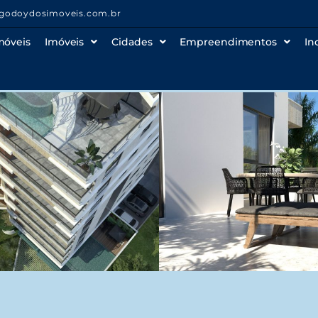
godoydosimoveis.com.br
móveis
Imóveis
Cidades
Empreendimentos
In