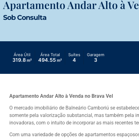
Apartamento Andar Alto à Ve
Sob Consulta
Área Útil
Área Total
Suítes
Garagem
319.8
494.55
4
3
m²
m²
Apartamento Andar Alto à Venda no Brava Vel
O mercado imobiliário de Balneário Camboriú se estabele
somente pela valorização substancial, mas também pela i
inovadoras, com o intuito de incorporar as mais recentes t
Com uma variedade de opções de apartamentos espaçosos, 