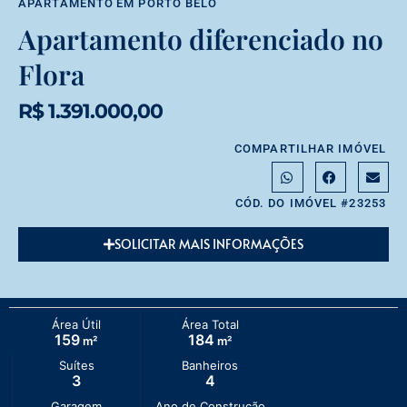
APARTAMENTO
EM
PORTO BELO
Apartamento diferenciado no
Flora
R$ 1.391.000,00
COMPARTILHAR IMÓVEL
CÓD. DO IMÓVEL #23253
SOLICITAR MAIS INFORMAÇÕES
Área Útil
Área Total
159
184
m²
m²
Suítes
Banheiros
3
4
Garagem
Ano de Construção