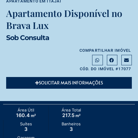
APARTAMENTO
EM
ITAJAÍ
Apartamento Disponível no
Brava Lux
Sob Consulta
COMPARTILHAR IMÓVEL
CÓD. DO IMÓVEL #17077
SOLICITAR MAIS INFORMAÇÕES
Área Útil
Área Total
160.4
217.5
m²
m²
Suítes
Banheiros
3
3
Garagem