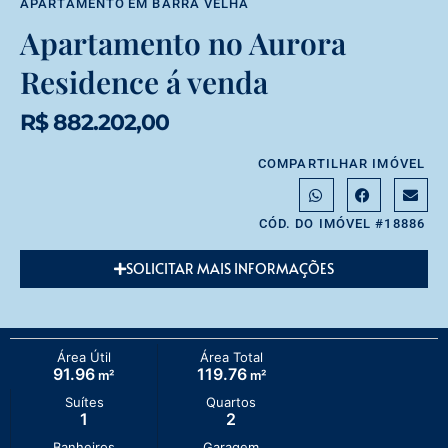
APARTAMENTO
EM
BARRA VELHA
Apartamento no Aurora
Residence á venda
R$ 882.202,00
COMPARTILHAR IMÓVEL
CÓD. DO IMÓVEL #18886
SOLICITAR MAIS INFORMAÇÕES
Área Útil
Área Total
91.96
119.76
m²
m²
Suítes
Quartos
1
2
Banheiros
Garagem