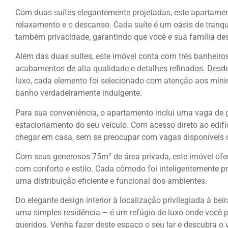
Com duas suítes elegantemente projetadas, este apartamen
relaxamento e o descanso. Cada suíte é um oásis de tranq
também privacidade, garantindo que você e sua família de
Além das duas suítes, este imóvel conta com três banhei
acabamentos de alta qualidade e detalhes refinados. Desde
luxo, cada elemento foi selecionado com atenção aos mín
banho verdadeiramente indulgente.
Para sua conveniência, o apartamento inclui uma vaga de 
estacionamento do seu veículo. Com acesso direto ao edifí
chegar em casa, sem se preocupar com vagas disponíveis 
Com seus generosos 75m² de área privada, este imóvel ofe
com conforto e estilo. Cada cômodo foi inteligentemente p
uma distribuição eficiente e funcional dos ambientes.
Do elegante design interior à localização privilegiada à be
uma simples residência – é um refúgio de luxo onde você 
queridos. Venha fazer deste espaço o seu lar e descubra o v