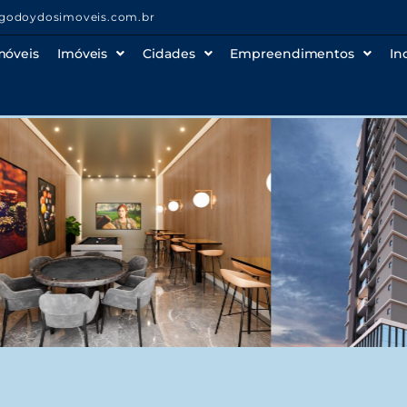
godoydosimoveis.com.br
móveis
Imóveis
Cidades
Empreendimentos
In