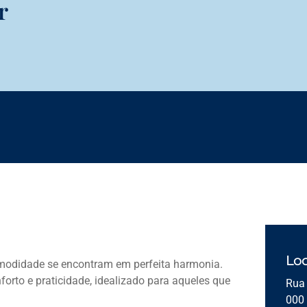
r
Loc
omodidade se encontram em perfeita harmonia.
orto e praticidade, idealizado para aqueles que
Rua 
000