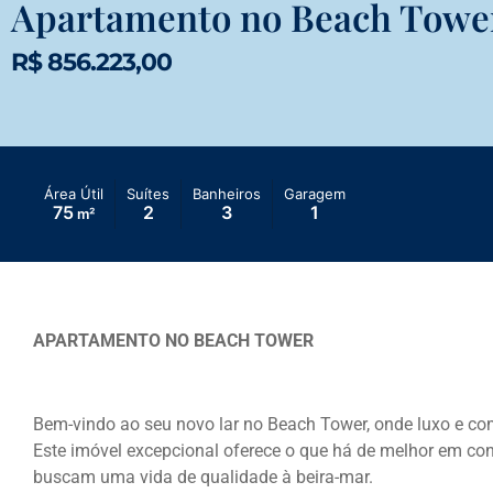
Apartamento no Beach Towe
R$ 856.223,00
Área Útil
Suítes
Banheiros
Garagem
75
2
3
1
m²
APARTAMENTO NO BEACH TOWER
Bem-vindo ao seu novo lar no Beach Tower, onde luxo e c
Este imóvel excepcional oferece o que há de melhor em conf
buscam uma vida de qualidade à beira-mar.