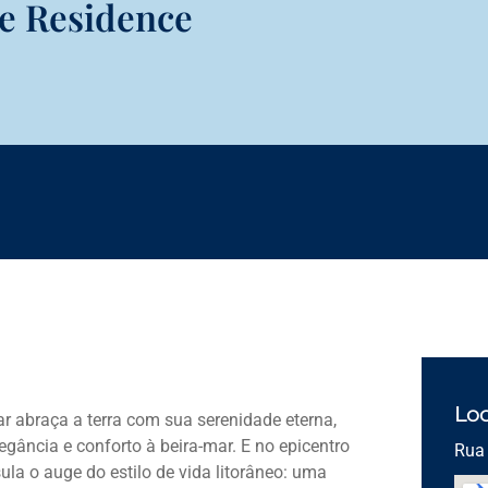
e Residence
Loc
r abraça a terra com sua serenidade eterna,
gância e conforto à beira-mar. E no epicentro
Rua 
ula o auge do estilo de vida litorâneo: uma