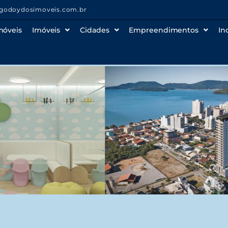
godoydosimoveis.com.br
móveis
Imóveis
Cidades
Empreendimentos
In