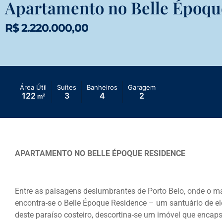
Apartamento no Belle Époqu
R$ 2.220.000,00
Área Útil
Suítes
Banheiros
Garagem
122
3
4
2
m²
APARTAMENTO NO BELLE ÉPOQUE RESIDENCE
Entre as paisagens deslumbrantes de Porto Belo, onde o ma
encontra-se o Belle Époque Residence – um santuário de ele
deste paraíso costeiro, descortina-se um imóvel que encaps