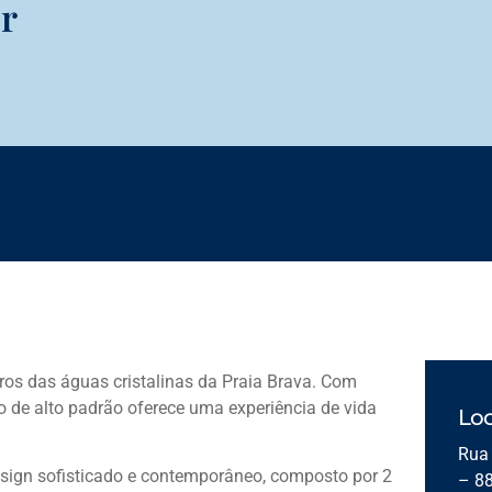
r
tros das águas cristalinas da Praia Brava. Com
 de alto padrão oferece uma experiência de vida
Loc
Rua 
ign sofisticado e contemporâneo, composto por 2
– 8