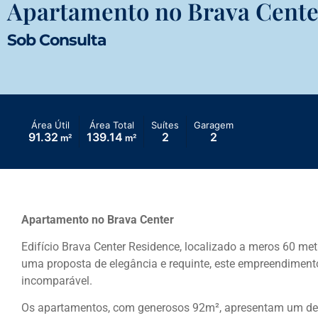
Apartamento no Brava Cente
Sob Consulta
Área Útil
Área Total
Suítes
Garagem
91.32
139.14
2
2
m²
m²
Apartamento no Brava Center
Edifício Brava Center Residence, localizado a meros 60 me
uma proposta de elegância e requinte, este empreendimento
incomparável.
Os apartamentos, com generosos 92m², apresentam um des