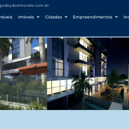
godoydosimoveis.com.br
móveis
Imóveis
Cidades
Empreendimentos
In