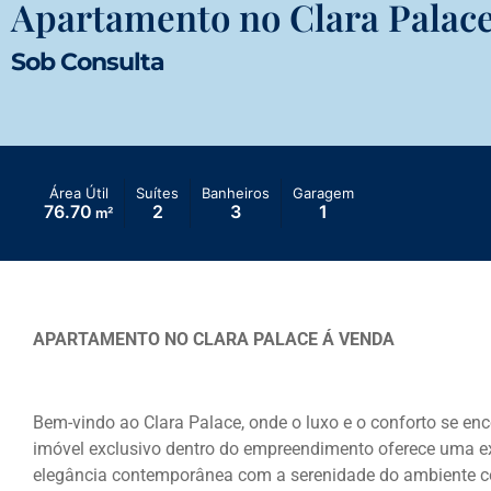
Apartamento no Clara Palace
Sob Consulta
Área Útil
Suítes
Banheiros
Garagem
76.70
2
3
1
m²
APARTAMENTO NO CLARA PALACE Á VENDA
Bem-vindo ao Clara Palace, onde o luxo e o conforto se en
imóvel exclusivo dentro do empreendimento oferece uma e
elegância contemporânea com a serenidade do ambiente co