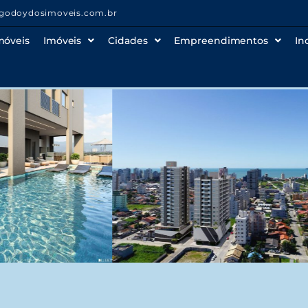
godoydosimoveis.com.br
móveis
Imóveis
Cidades
Empreendimentos
In