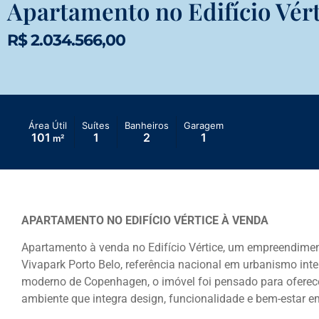
Apartamento no Edifício Vért
R$ 2.034.566,00
Área Útil
Suítes
Banheiros
Garagem
101
1
2
1
m²
APARTAMENTO NO EDIFÍCIO VÉRTICE À VENDA
Apartamento à venda no Edifício Vértice, um empreendimen
Vivapark Porto Belo
, referência nacional em urbanismo intel
moderno de Copenhagen, o imóvel foi pensado para oferece
ambiente que integra design, funcionalidade e bem-estar e