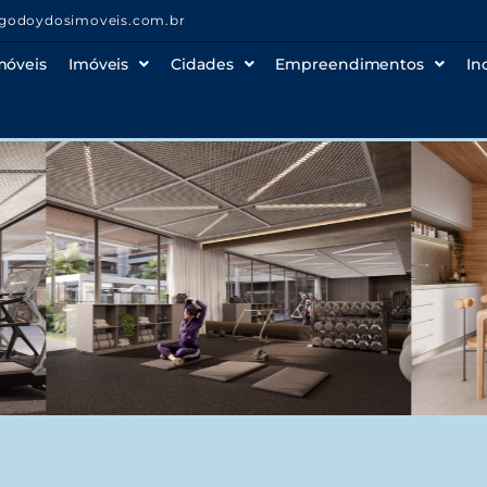
godoydosimoveis.com.br
móveis
Imóveis
Cidades
Empreendimentos
In