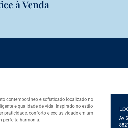
ice à Venda
to contemporâneo e sofisticado localizado no
igente e qualidade de vida. Inspirado no estilo
Loc
r praticidade, conforto e exclusividade em um
Av S
m perfeita harmonia.
882