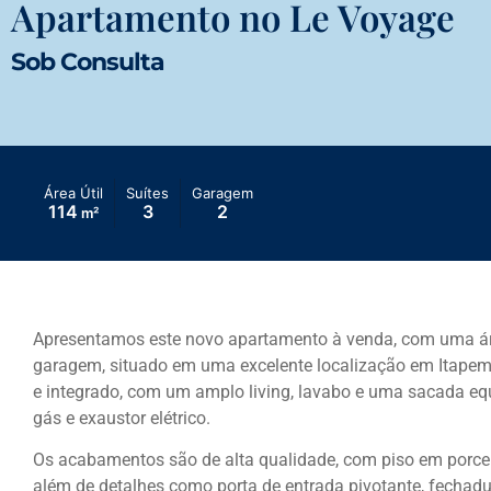
Apartamento no Le Voyage
Sob Consulta
Área Útil
Suítes
Garagem
114
3
2
m²
Apresentamos este novo apartamento à venda, com uma área
garagem, situado em uma excelente localização em Itape
e integrado, com um amplo living, lavabo e uma sacada eq
gás e exaustor elétrico.
Os acabamentos são de alta qualidade, com piso em porcel
além de detalhes como porta de entrada pivotante, fechadu