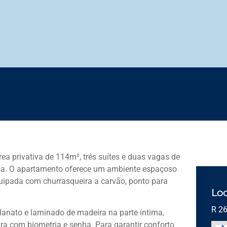
 privativa de 114m², três suítes e duas vagas de
ma. O apartamento oferece um ambiente espaçoso
uipada com churrasqueira a carvão, ponto para
Loc
R 26
anato e laminado de madeira na parte íntima,
ra com biometria e senha. Para garantir conforto