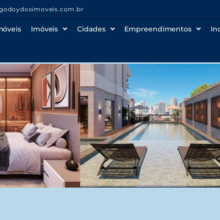
godoydosimoveis.com.br
móveis
Imóveis
Cidades
Empreendimentos
In