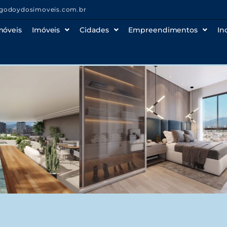
godoydosimoveis.com.br
móveis
Imóveis
Cidades
Empreendimentos
In