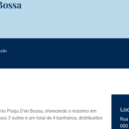
Bossa
ução
Loc
to Platja D’en Bossa, oferecendo o máximo em
sui 3 suítes e um total de 4 banheiros, distribuídos
Rua
000