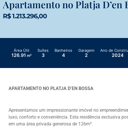
Apartamento no Platja D’en 
R$ 1.213.296,00
Área Útil
Suítes
Banheiros
Garagem
Ano de Constr
126.91
3
4
2
2024
m²
APARTAMENTO NO PLATJA D’EN BOSSA
Apresentamos um impressionante imóvel no empreendimen
luxo, conforto e conveniência. Esta residência exclusiva pos
em uma área privada generosa de 126m².