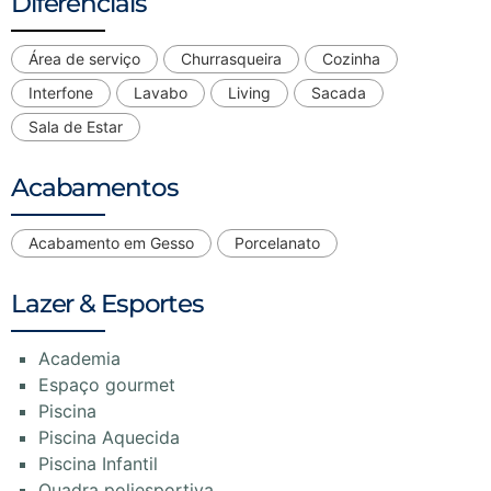
Diferenciais
Área de serviço
Churrasqueira
Cozinha
Interfone
Lavabo
Living
Sacada
Sala de Estar
Acabamentos
Acabamento em Gesso
Porcelanato
Lazer & Esportes
Academia
Espaço gourmet
Piscina
Piscina Aquecida
Piscina Infantil
Quadra poliesportiva