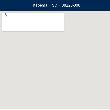
, , Itapema – SC – 88220-000