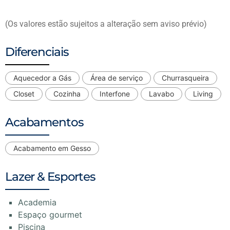
(Os valores estão sujeitos a alteração sem aviso prévio)
Diferenciais
Aquecedor a Gás
Área de serviço
Churrasqueira
Closet
Cozinha
Interfone
Lavabo
Living
Acabamentos
Acabamento em Gesso
Lazer & Esportes
Academia
Espaço gourmet
Piscina