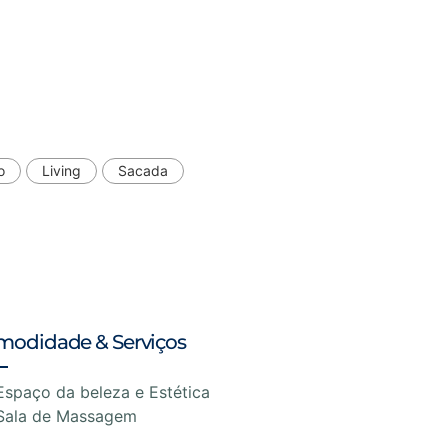
o
Living
Sacada
modidade & Serviços
Espaço da beleza e Estética
Sala de Massagem