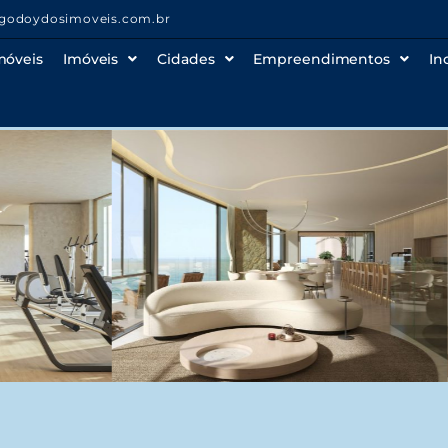
godoydosimoveis.com.br
móveis
Imóveis
Cidades
Empreendimentos
In