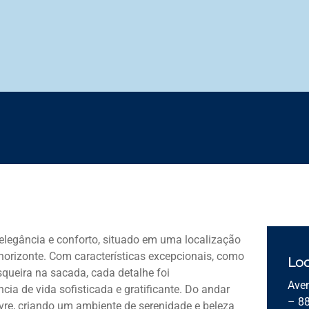
elegância e conforto, situado em uma localização
 horizonte. Com características excepcionais, como
Loc
squeira na sacada, cada detalhe foi
Aven
a de vida sofisticada e gratificante. Do andar
– 8
vre, criando um ambiente de serenidade e beleza