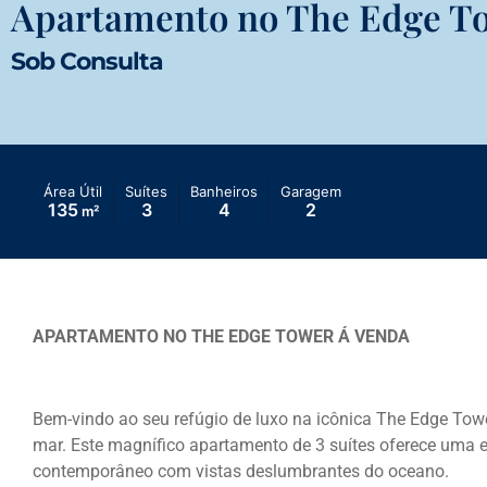
Apartamento no The Edge To
Sob Consulta
Área Útil
Suítes
Banheiros
Garagem
135
3
4
2
m²
APARTAMENTO NO THE EDGE TOWER Á VENDA
Bem-vindo ao seu refúgio de luxo na icônica The Edge Tower
mar. Este magnífico apartamento de 3 suítes oferece uma 
contemporâneo com vistas deslumbrantes do oceano.