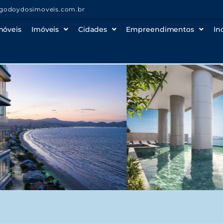
godoydosimoveis.com.br
móveis
Imóveis
Cidades
Empreendimentos
In