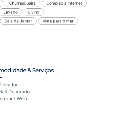
Churrasqueira
Conexão à internet
Lavabo
Living
Sala de Jantar
Vista para o mar
modidade & Serviços
Elevador
Hall Decorado
Internet Wi-fi