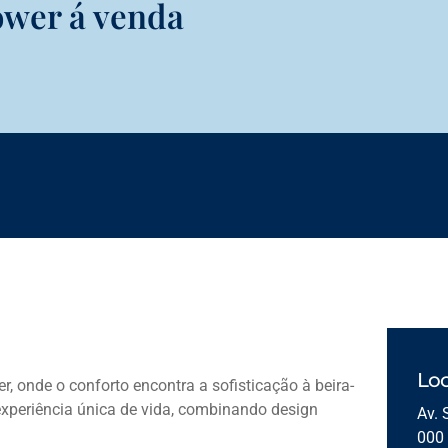
wer á venda
Loc
, onde o conforto encontra a sofisticação à beira-
experiência única de vida, combinando design
Av. 
000