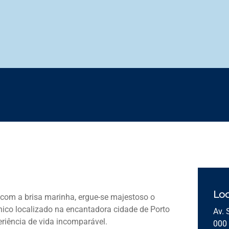
Loc
com a brisa marinha, ergue-se majestoso o
co localizado na encantadora cidade de Porto
Av. 
eriência de vida incomparável.
000