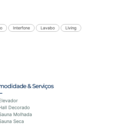
do
Interfone
Lavabo
Living
modidade & Serviços
Elevador
Hall Decorado
Sauna Molhada
Sauna Seca