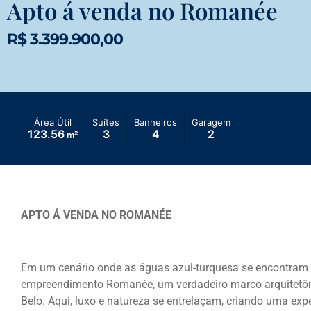
Apto á venda no Romanée
R$ 3.399.900,00
Área Útil
Suítes
Banheiros
Garagem
123.56
3
4
2
m²
APTO Á VENDA NO ROMANÉE
Em um cenário onde as águas azul-turquesa se encontram 
empreendimento Romanée, um verdadeiro marco arquitetôni
Belo. Aqui, luxo e natureza se entrelaçam, criando uma exp