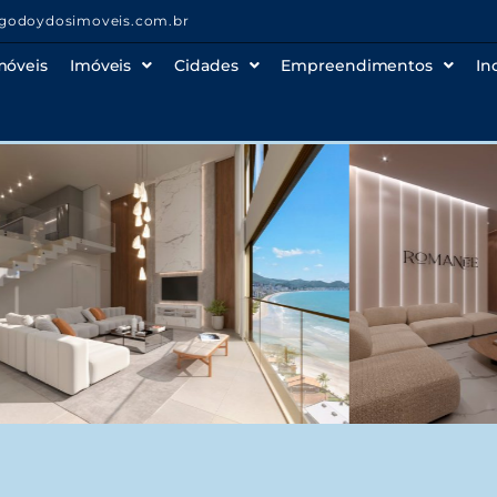
godoydosimoveis.com.br
móveis
Imóveis
Cidades
Empreendimentos
In