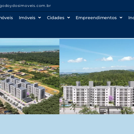
godoydosimoveis.com.br
móveis
Imóveis
Cidades
Empreendimentos
In