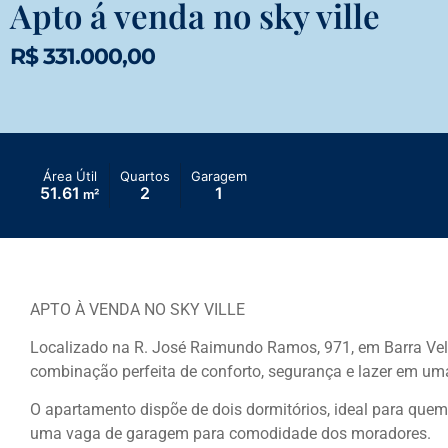
Apto á venda no sky ville
R$ 331.000,00
Área Útil
Quartos
Garagem
51.61
2
1
m²
APTO À VENDA NO SKY VILLE
Localizado na R. José Raimundo Ramos, 971, em Barra Vel
combinação perfeita de conforto, segurança e lazer em uma
O apartamento dispõe de dois dormitórios, ideal para quem
uma vaga de garagem para comodidade dos moradores.