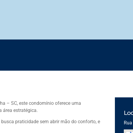
ha – SC, este condomínio oferece uma
 área estratégica.
Loc
 busca praticidade sem abrir mão do conforto, e
Rua 