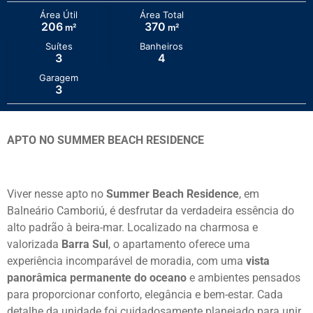
Área Útil
Área Total
206
370
m²
m²
Suítes
Banheiros
3
4
Garagem
3
APTO NO SUMMER BEACH RESIDENCE
Viver nesse apto no
Summer Beach Residence
, em
Balneário Camboriú, é desfrutar da verdadeira essência do
alto padrão à beira-mar. Localizado na charmosa e
valorizada
Barra Sul
, o apartamento oferece uma
experiência incomparável de moradia, com uma
vista
panorâmica permanente do oceano
e ambientes pensados
para proporcionar conforto, elegância e bem-estar. Cada
detalhe da unidade foi cuidadosamente planejado para unir