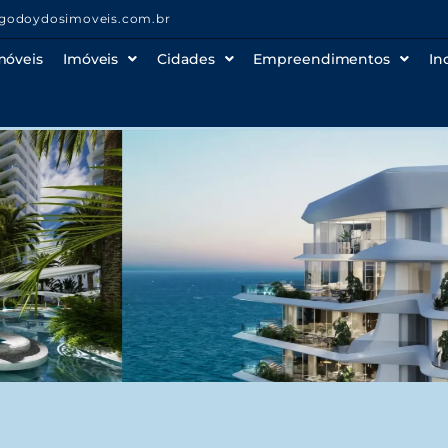
godoydosimoveis.com.br
móveis
Imóveis
Cidades
Empreendimentos
In