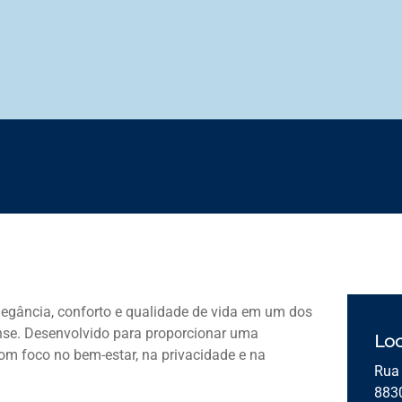
egância, conforto e qualidade de vida em um dos
ense. Desenvolvido para proporcionar uma
Loc
com foco no bem-estar, na privacidade e na
Rua 
883