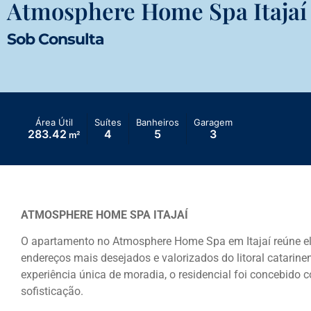
Atmosphere Home Spa Itajaí
Sob Consulta
Área Útil
Suítes
Banheiros
Garagem
283.42
4
5
3
m²
ATMOSPHERE HOME SPA ITAJAÍ
O apartamento no Atmosphere Home Spa em Itajaí reúne el
endereços mais desejados e valorizados do litoral catarin
experiência única de moradia, o residencial foi concebido 
sofisticação.