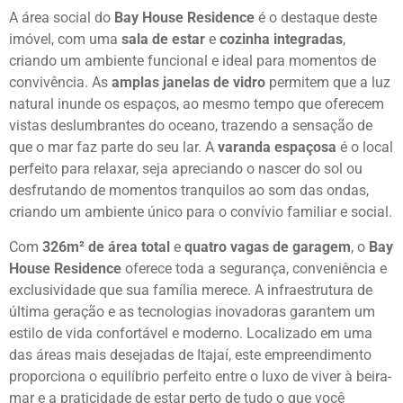
A área social do
Bay House Residence
é o destaque deste
imóvel, com uma
sala de estar
e
cozinha integradas
,
criando um ambiente funcional e ideal para momentos de
convivência. As
amplas janelas de vidro
permitem que a luz
natural inunde os espaços, ao mesmo tempo que oferecem
vistas deslumbrantes do oceano, trazendo a sensação de
que o mar faz parte do seu lar. A
varanda espaçosa
é o local
perfeito para relaxar, seja apreciando o nascer do sol ou
desfrutando de momentos tranquilos ao som das ondas,
criando um ambiente único para o convívio familiar e social.
Com
326m² de área total
e
quatro vagas de garagem
, o
Bay
House Residence
oferece toda a segurança, conveniência e
exclusividade que sua família merece. A infraestrutura de
última geração e as tecnologias inovadoras garantem um
estilo de vida confortável e moderno. Localizado em uma
das áreas mais desejadas de Itajaí, este empreendimento
proporciona o equilíbrio perfeito entre o luxo de viver à beira-
mar e a praticidade de estar perto de tudo o que você