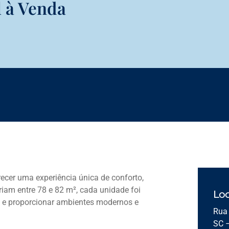
 à Venda
ecer uma experiência única de conforto,
riam entre 78 e 82 m², cada unidade foi
Loc
 e proporcionar ambientes modernos e
Rua 
SC 