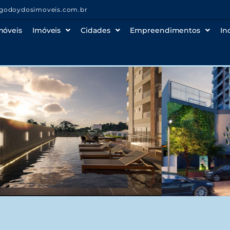
godoydosimoveis.com.br
móveis
Imóveis
Cidades
Empreendimentos
In