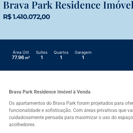
Brava Park Residence Imóvel
R$ 1.410.072,00
Área Útil
Suítes
Quartos
Garagem
77.96
1
1
1
m²
Brava Park Residence Imóvel à Venda
Os apartamentos do Brava Park foram projetados para ofer
funcionalidade e sofisticação. Com áreas privativas que va
cuidadosamente pensada para maximizar o uso do espaço
acolhedores.