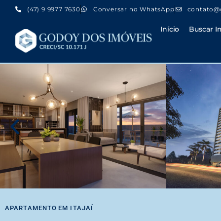
(47) 9 9977 7630
Conversar no WhatsApp
contato@
Início
Buscar I
APARTAMENTO
EM
ITAJAÍ