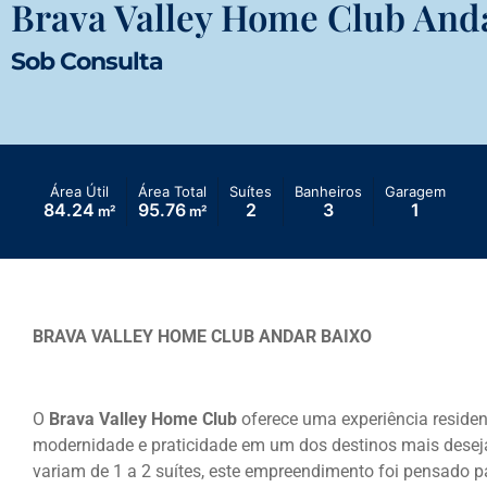
Brava Valley Home Club And
Sob Consulta
Área Útil
Área Total
Suítes
Banheiros
Garagem
84.24
95.76
2
3
1
m²
m²
BRAVA VALLEY HOME CLUB ANDAR BAIXO
O
Brava Valley Home Club
oferece uma experiência residen
modernidade e praticidade em um dos destinos mais deseja
variam de 1 a 2 suítes, este empreendimento foi pensado par