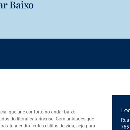
ar Baixo
Loc
cial que une conforto no andar baixo,
dos do litoral catarinense. Com unidades que
Rua 
a atender diferentes estilos de vida, seja para
765