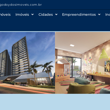
godoydosimoveis.com.br
móveis
Imóveis
Cidades
Empreendimentos
In