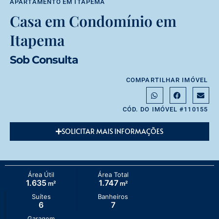
APARTAMENTO
EM
ITAPEMA
Casa em Condomínio em
Itapema
Sob Consulta
COMPARTILHAR IMÓVEL
CÓD. DO IMÓVEL #110155
SOLICITAR MAIS INFORMAÇÕES
Área Útil
Área Total
1.635
1.747
m²
m²
Suítes
Banheiros
6
7
Garagem