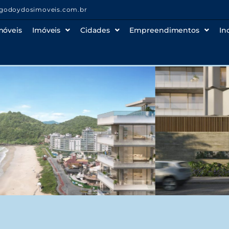
godoydosimoveis.com.br
móveis
Imóveis
Cidades
Empreendimentos
In