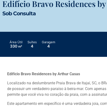
Edifício Bravo Residences by
Sob Consulta
Área Útil
Suítes
Garagem
330
4
4
m²
Edifício Bravo Residences by Arthur Casas
Localizado na deslumbrante Praia Brava de Itajaí, SC, o
de possuir um verdadeiro paraíso à beira-mar. Com apenas s
permite que você viva no coração da praia, com a assinatur
Este apartamento em específico é uma verdadeira joia, co