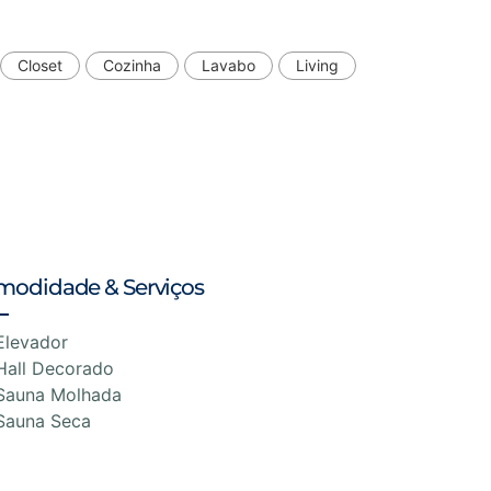
Closet
Cozinha
Lavabo
Living
modidade & Serviços
Elevador
Hall Decorado
Sauna Molhada
Sauna Seca