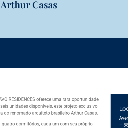
 Arthur Casas
 BRAVO RESIDENCES oferece uma rara oportunidade
eis unidades disponíveis, este projeto exclusivo
Loc
a do renomado arquiteto brasileiro Arthur Casas.
Aven
m quatro dormitórios, cada um com seu próprio
– 8