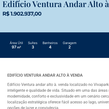
Edifício Ventura Andar Alto 
R$ 1.902.937,00
Área Útil
Suítes
Banheiros
Garagem
97
3
4
2
m²
EDIFÍCIO VENTURA ANDAR ALTO À VENDA
Edifício Ventura andar alto à. venda localizado no Vivapar
inteligente e qualidade de vida. Situado em uma das áreas 
modernidade, conforto e exclusividade em um cenário cerca
localização estratégica oferece fácil acesso ao lago, unive
opções de lazer e convivência.