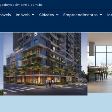
godoydosimoveis.com.br
móveis
Imóveis
Cidades
Empreendimentos
In