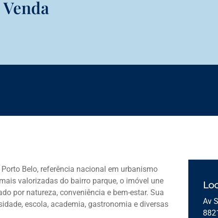
à Venda
k Porto Belo, referência nacional em urbanismo
mais valorizadas do bairro parque, o imóvel une
Loc
do por natureza, conveniência e bem-estar. Sua
Av S
rsidade, escola, academia, gastronomia e diversas
882